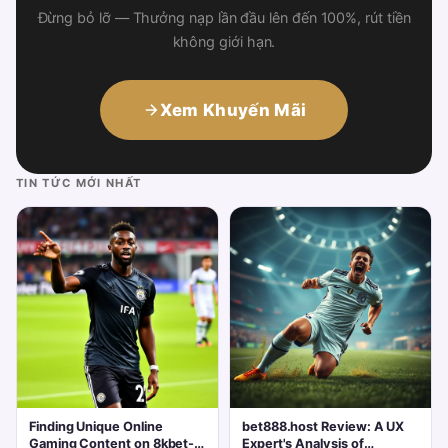
Đừng bỏ lỡ — Thưởng nạp lần đầu lên đến 100%, rút tiền
không giới hạn.
Xem Khuyến Mãi
TIN TỨC MỚI NHẤT
Finding Unique Online
bet888.host Review: A UX
Gaming Content on 8kbet-
Expert's Analysis of