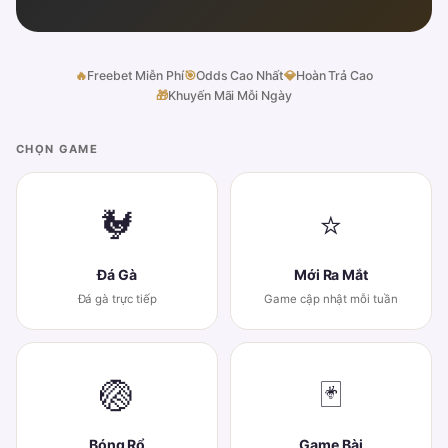
🔥
Freebet Miễn Phí
🎯
Odds Cao Nhất
💎
Hoàn Trả Cao
🎁
Khuyến Mãi Mỗi Ngày
CHỌN GAME
🐓
⭐
Đá Gà
Mới Ra Mắt
Đá gà trực tiếp
Game cập nhật mỗi tuần
🏐
🃏
Bóng Rổ
Game Bài