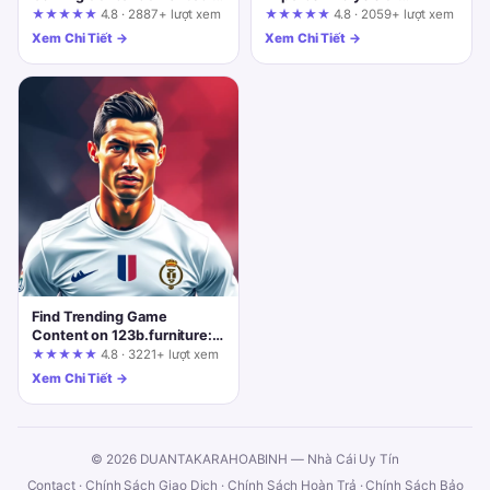
Co.com: A Risk-
Trending Game Content,
★★★★★
4.8 · 2887+ lượt xem
★★★★★
4.8 · 2059+ lượt xem
Management Review
Transparency, and Friction
Xem Chi Tiết →
Xem Chi Tiết →
Points
Find Trending Game
Content on 123b.furniture:
A UX Review of What You
★★★★★
4.8 · 3221+ lượt xem
Can Actually Verify
Xem Chi Tiết →
© 2026 DUANTAKARAHOABINH — Nhà Cái Uy Tín
Contact
·
Chính Sách Giao Dịch
·
Chính Sách Hoàn Trả
·
Chính Sách Bảo