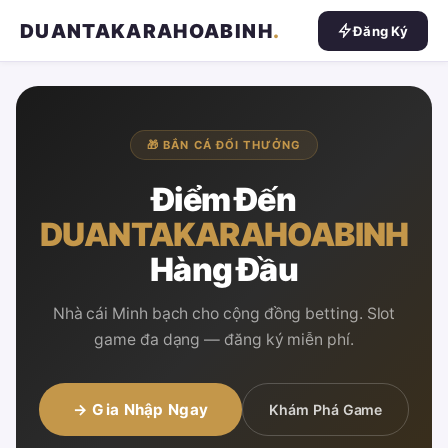
DUANTAKARAHOABINH
.
Đăng Ký
🎁 BẮN CÁ ĐỔI THƯỞNG
Điểm Đến
DUANTAKARAHOABINH
Hàng Đầu
Nhà cái Minh bạch cho cộng đồng betting. Slot
game đa dạng — đăng ký miễn phí.
→ Gia Nhập Ngay
Khám Phá Game