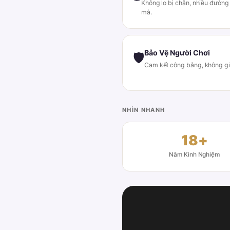
Không lo bị chặn, nhiều đường
mà.
Bảo Vệ Người Chơi
🛡
Cam kết công bằng, không gia
NHÌN NHANH
18+
Năm Kinh Nghiệm