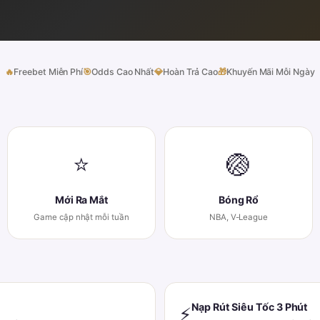
🔥
Freebet Miễn Phí
🎯
Odds Cao Nhất
💎
Hoàn Trả Cao
🎁
Khuyến Mãi Mỗi Ngày
⭐
🏐
Mới Ra Mắt
Bóng Rổ
Game cập nhật mỗi tuần
NBA, V-League
Nạp Rút Siêu Tốc 3 Phút
⚡