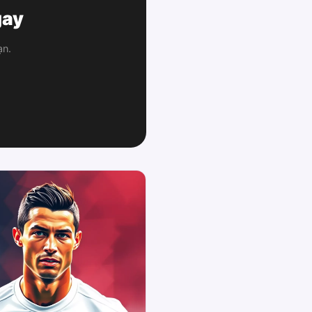
gay
ạn.