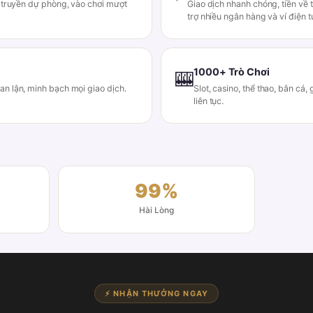
 truyền dự phòng, vào chơi mượt
Giao dịch nhanh chóng, tiền về 
trợ nhiều ngân hàng và ví điện t
1000+ Trò Chơi
🎰
n lận, minh bạch mọi giao dịch.
Slot, casino, thể thao, bắn cá
liên tục.
99%
Hài Lòng
⚡ NHẬN THƯỞNG NGAY