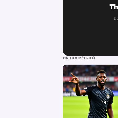
Th
Đừ
TIN TỨC MỚI NHẤT