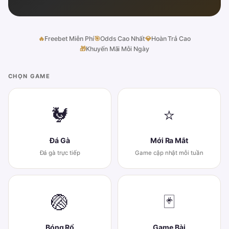
🔥
Freebet Miễn Phí
🎯
Odds Cao Nhất
💎
Hoàn Trả Cao
🎁
Khuyến Mãi Mỗi Ngày
CHỌN GAME
🐓
⭐
Đá Gà
Mới Ra Mắt
Đá gà trực tiếp
Game cập nhật mỗi tuần
🏐
🃏
Bóng Rổ
Game Bài