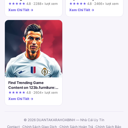
Co.com: A Risk-
Trending Game Content,
★★★★★
4.8 · 2288+ lượt xem
★★★★★
4.8 · 2466+ lượt xem
Management Review
Transparency, and Friction
Xem Chi Tiết →
Xem Chi Tiết →
Points
Find Trending Game
Content on 123b.furniture:
A UX Review of What You
★★★★★
4.8 · 2604+ lượt xem
Can Actually Verify
Xem Chi Tiết →
© 2026 DUANTAKARAHOABINH — Nhà Cái Uy Tín
Contact
·
Chính Sách Giao Dịch
·
Chính Sách Hoàn Trả
·
Chính Sách Bảo