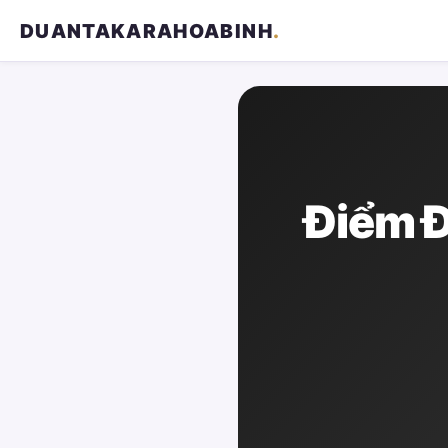
DUANTAKARAHOABINH
.
Điểm 