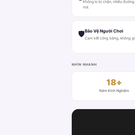
Không lo bị chặn, nhiều đường
mà.
Bảo Vệ Người Chơi
🛡
Cam kết công bằng, không gia
NHÌN NHANH
18+
Năm Kinh Nghiệm