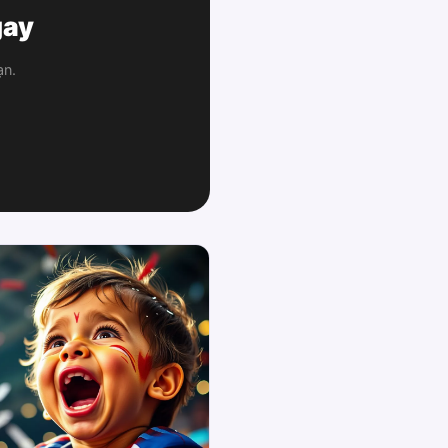
gay
ạn.