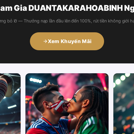
am Gia DUANTAKARAHOABINH N
ng bỏ lỡ — Thưởng nạp lần đầu lên đến 100%, rút tiền không giới h
Xem Khuyến Mãi