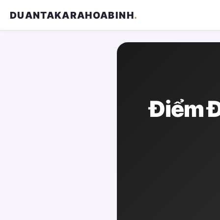
DUANTAKARAHOABINH
.
Điểm 