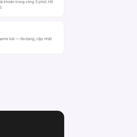
tài khoản trong vòng 3 phút. Hỗ
ử.
, game bài — đa dạng, cập nhật