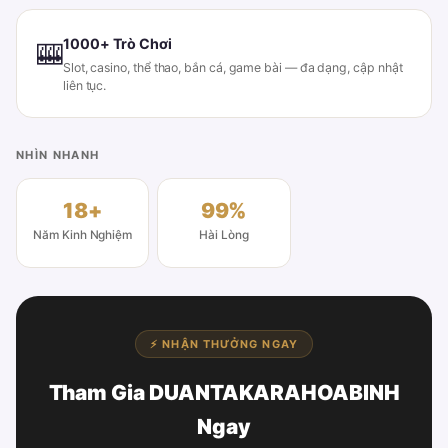
1000+ Trò Chơi
🎰
Slot, casino, thể thao, bắn cá, game bài — đa dạng, cập nhật
liên tục.
NHÌN NHANH
18+
99%
Năm Kinh Nghiệm
Hài Lòng
⚡ NHẬN THƯỞNG NGAY
Tham Gia DUANTAKARAHOABINH
Ngay