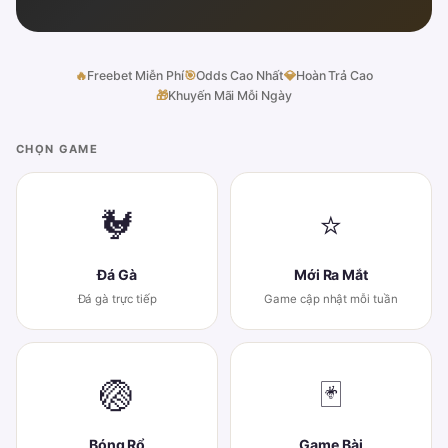
🔥
Freebet Miễn Phí
🎯
Odds Cao Nhất
💎
Hoàn Trả Cao
🎁
Khuyến Mãi Mỗi Ngày
CHỌN GAME
🐓
⭐
Đá Gà
Mới Ra Mắt
Đá gà trực tiếp
Game cập nhật mỗi tuần
🏐
🃏
Bóng Rổ
Game Bài