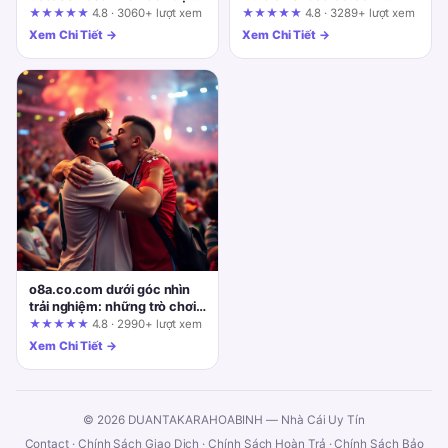
khó, nhịp chơi và rủi ro thực
Đánh giá độ khó, nhịp chơi
★★★★★
4.8 · 3060+ lượt xem
★★★★★
4.8 · 3289+ lượt xem
tế
và rủi ro từ góc nhìn quản lý
Xem Chi Tiết →
Xem Chi Tiết →
vốn
o8a.co.com dưới góc nhìn
trải nghiệm: những trò chơi
đáng thử và điều cần tự
★★★★★
4.8 · 2990+ lượt xem
kiểm chứng
Xem Chi Tiết →
© 2026 DUANTAKARAHOABINH — Nhà Cái Uy Tín
Contact
·
Chính Sách Giao Dịch
·
Chính Sách Hoàn Trả
·
Chính Sách Bảo