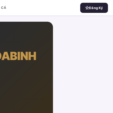
Đăng Ký
 CÁ
ABINH