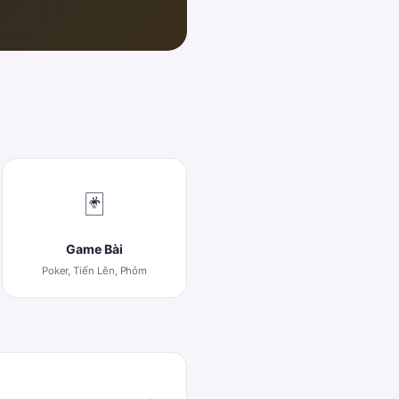
🃏
Game Bài
Poker, Tiến Lên, Phỏm