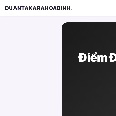
DUANTAKARAHOABINH
.
Điểm 