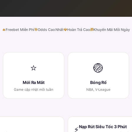
🔥
Freebet Miễn Phí
🎯
Odds Cao Nhất
💎
Hoàn Trả Cao
🎁
Khuyến Mãi Mỗi Ngày
⭐
🏐
Mới Ra Mắt
Bóng Rổ
Game cập nhật mỗi tuần
NBA, V-League
Nạp Rút Siêu Tốc 3 Phút
⚡