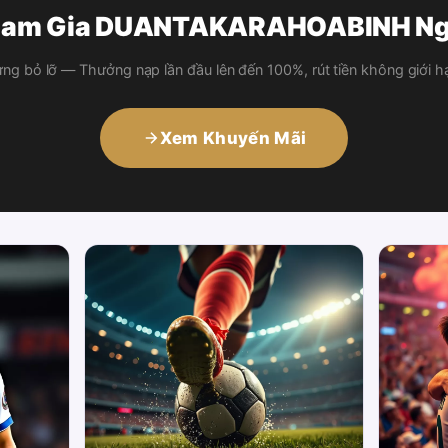
am Gia DUANTAKARAHOABINH N
ng bỏ lỡ — Thưởng nạp lần đầu lên đến 100%, rút tiền không giới h
Xem Khuyến Mãi