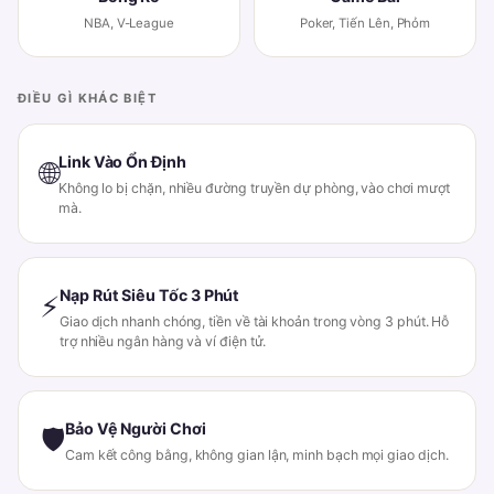
NBA, V-League
Poker, Tiến Lên, Phỏm
ĐIỀU GÌ KHÁC BIỆT
Link Vào Ổn Định
🌐
Không lo bị chặn, nhiều đường truyền dự phòng, vào chơi mượt
mà.
Nạp Rút Siêu Tốc 3 Phút
⚡
Giao dịch nhanh chóng, tiền về tài khoản trong vòng 3 phút. Hỗ
trợ nhiều ngân hàng và ví điện tử.
Bảo Vệ Người Chơi
🛡
Cam kết công bằng, không gian lận, minh bạch mọi giao dịch.