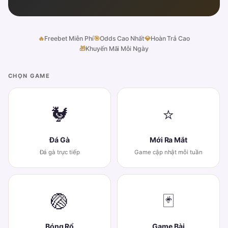
🔥
Freebet Miễn Phí
🎯
Odds Cao Nhất
💎
Hoàn Trả Cao
🎁
Khuyến Mãi Mỗi Ngày
CHỌN GAME
🐓
⭐
Đá Gà
Mới Ra Mắt
Đá gà trực tiếp
Game cập nhật mỗi tuần
🏐
🃏
Bóng Rổ
Game Bài