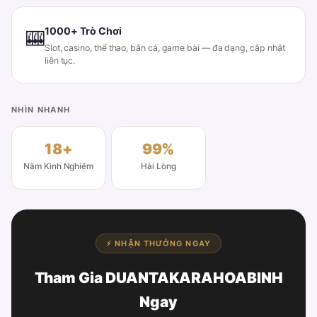
1000+ Trò Chơi
🎰
Slot, casino, thể thao, bắn cá, game bài — đa dạng, cập nhật
liên tục.
NHÌN NHANH
18+
99%
Năm Kinh Nghiệm
Hài Lòng
⚡ NHẬN THƯỞNG NGAY
Tham Gia DUANTAKARAHOABINH
Ngay