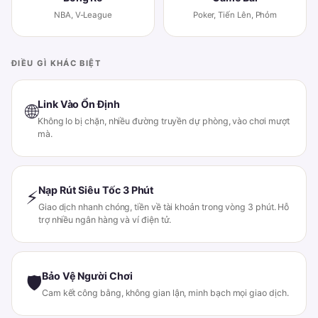
NBA, V-League
Poker, Tiến Lên, Phỏm
ĐIỀU GÌ KHÁC BIỆT
Link Vào Ổn Định
🌐
Không lo bị chặn, nhiều đường truyền dự phòng, vào chơi mượt
mà.
Nạp Rút Siêu Tốc 3 Phút
⚡
Giao dịch nhanh chóng, tiền về tài khoản trong vòng 3 phút. Hỗ
trợ nhiều ngân hàng và ví điện tử.
Bảo Vệ Người Chơi
🛡
Cam kết công bằng, không gian lận, minh bạch mọi giao dịch.