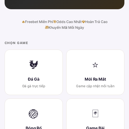
🔥
Freebet Miễn Phí
🎯
Odds Cao Nhất
💎
Hoàn Trả Cao
🎁
Khuyến Mãi Mỗi Ngày
CHỌN GAME
🐓
⭐
Đá Gà
Mới Ra Mắt
Đá gà trực tiếp
Game cập nhật mỗi tuần
🏐
🃏
Bóng Rổ
Game Bài