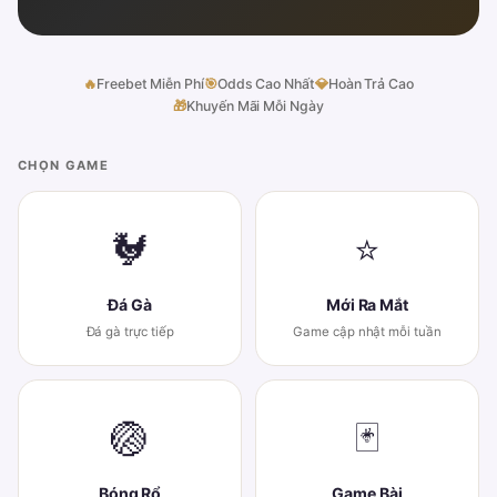
🔥
Freebet Miễn Phí
🎯
Odds Cao Nhất
💎
Hoàn Trả Cao
🎁
Khuyến Mãi Mỗi Ngày
CHỌN GAME
🐓
⭐
Đá Gà
Mới Ra Mắt
Đá gà trực tiếp
Game cập nhật mỗi tuần
🏐
🃏
Bóng Rổ
Game Bài