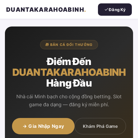
DUANTAKARAHOABINH
.
Đăng Ký
🎁 BẮN CÁ ĐỔI THƯỞNG
Điểm Đến
DUANTAKARAHOABINH
Hàng Đầu
Nhà cái Minh bạch cho cộng đồng betting. Slot
game đa dạng — đăng ký miễn phí.
→ Gia Nhập Ngay
Khám Phá Game