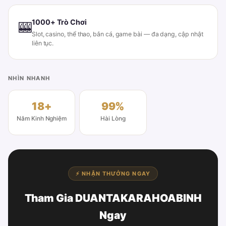
1000+ Trò Chơi
🎰
Slot, casino, thể thao, bắn cá, game bài — đa dạng, cập nhật
liên tục.
NHÌN NHANH
18+
99%
Năm Kinh Nghiệm
Hài Lòng
⚡ NHẬN THƯỞNG NGAY
Tham Gia DUANTAKARAHOABINH
Ngay