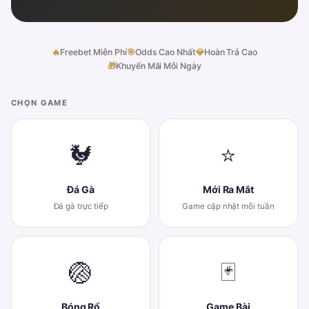
🔥
Freebet Miễn Phí
🎯
Odds Cao Nhất
💎
Hoàn Trả Cao
🎁
Khuyến Mãi Mỗi Ngày
CHỌN GAME
🐓
⭐
Đá Gà
Mới Ra Mắt
Đá gà trực tiếp
Game cập nhật mỗi tuần
🏐
🃏
Bóng Rổ
Game Bài