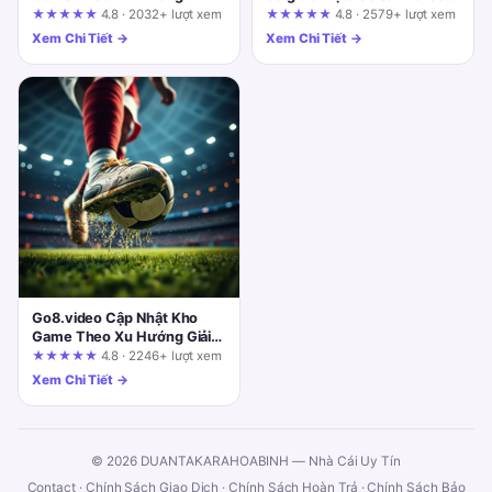
Người Chơi: Góc Nhìn Quản
nhu cầu người mới, người
★★★★★
4.8 · 2032+ lượt xem
★★★★★
4.8 · 2579+ lượt xem
Lý Vốn
chơi thường xuyên và người
Xem Chi Tiết →
Xem Chi Tiết →
ưu tiên tốc độ
Go8.video Cập Nhật Kho
Game Theo Xu Hướng Giải
Trí 2026: Ai Nên Thử, Ai Nên
★★★★★
4.8 · 2246+ lượt xem
Tránh?
Xem Chi Tiết →
© 2026 DUANTAKARAHOABINH — Nhà Cái Uy Tín
Contact
·
Chính Sách Giao Dịch
·
Chính Sách Hoàn Trả
·
Chính Sách Bảo