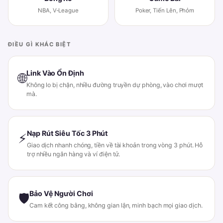
NBA, V-League
Poker, Tiến Lên, Phỏm
ĐIỀU GÌ KHÁC BIỆT
Link Vào Ổn Định
🌐
Không lo bị chặn, nhiều đường truyền dự phòng, vào chơi mượt
mà.
Nạp Rút Siêu Tốc 3 Phút
⚡
Giao dịch nhanh chóng, tiền về tài khoản trong vòng 3 phút. Hỗ
trợ nhiều ngân hàng và ví điện tử.
Bảo Vệ Người Chơi
🛡
Cam kết công bằng, không gian lận, minh bạch mọi giao dịch.