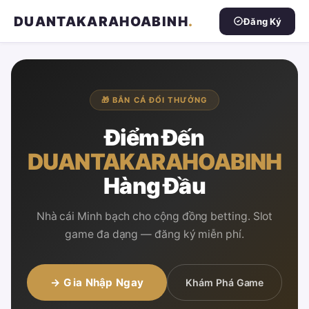
DUANTAKARAHOABINH
.
Đăng Ký
🎁 BẮN CÁ ĐỔI THƯỞNG
Điểm Đến
DUANTAKARAHOABINH
Hàng Đầu
Nhà cái Minh bạch cho cộng đồng betting. Slot
game đa dạng — đăng ký miễn phí.
→ Gia Nhập Ngay
Khám Phá Game