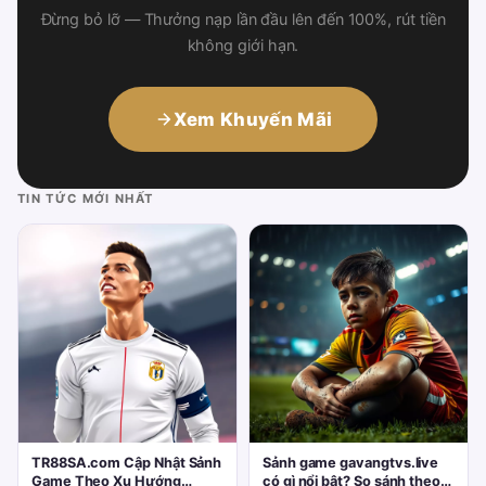
Đừng bỏ lỡ — Thưởng nạp lần đầu lên đến 100%, rút tiền
không giới hạn.
Xem Khuyến Mãi
TIN TỨC MỚI NHẤT
TR88SA.com Cập Nhật Sảnh
Sảnh game gavangtvs.live
Game Theo Xu Hướng
có gì nổi bật? So sánh theo