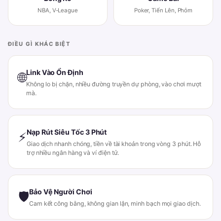
NBA, V-League
Poker, Tiến Lên, Phỏm
ĐIỀU GÌ KHÁC BIỆT
Link Vào Ổn Định
🌐
Không lo bị chặn, nhiều đường truyền dự phòng, vào chơi mượt
mà.
Nạp Rút Siêu Tốc 3 Phút
⚡
Giao dịch nhanh chóng, tiền về tài khoản trong vòng 3 phút. Hỗ
trợ nhiều ngân hàng và ví điện tử.
Bảo Vệ Người Chơi
🛡
Cam kết công bằng, không gian lận, minh bạch mọi giao dịch.