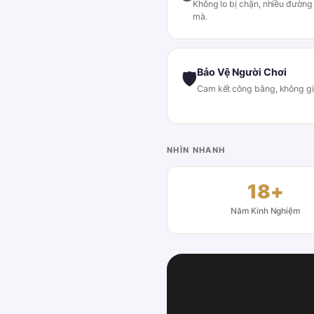
Không lo bị chặn, nhiều đường
mà.
Bảo Vệ Người Chơi
🛡
Cam kết công bằng, không gia
NHÌN NHANH
18+
Năm Kinh Nghiệm