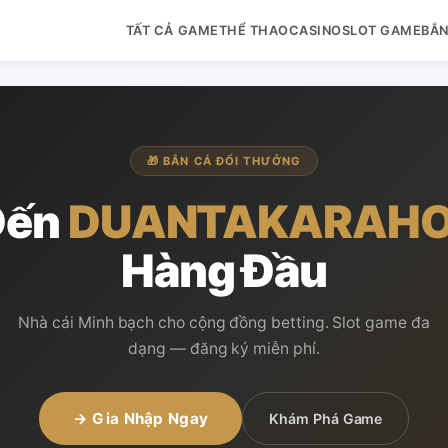
TẤT CẢ GAME
THỂ THAO
CASINO
SLOT GAME
BẮN
🎁 BẮN CÁ ĐỔI THƯỞNG
Đến
DUANTAKARAHO
Hàng Đầu
Nhà cái Minh bạch cho cộng đồng betting. Slot game đa
dạng — đăng ký miễn phí.
→ Gia Nhập Ngay
Khám Phá Game