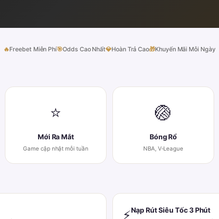
🔥
Freebet Miễn Phí
🎯
Odds Cao Nhất
💎
Hoàn Trả Cao
🎁
Khuyến Mãi Mỗi Ngày
⭐
🏐
Mới Ra Mắt
Bóng Rổ
Game cập nhật mỗi tuần
NBA, V-League
Nạp Rút Siêu Tốc 3 Phút
⚡