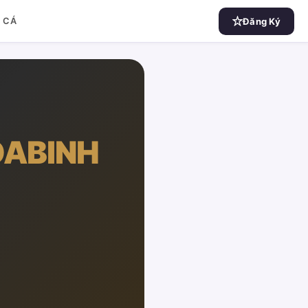
Đăng Ký
 CÁ
ABINH