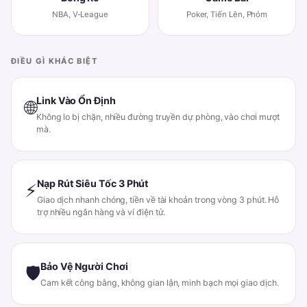
NBA, V-League
Poker, Tiến Lên, Phỏm
ĐIỀU GÌ KHÁC BIỆT
Link Vào Ổn Định
🌐
Không lo bị chặn, nhiều đường truyền dự phòng, vào chơi mượt
mà.
Nạp Rút Siêu Tốc 3 Phút
⚡
Giao dịch nhanh chóng, tiền về tài khoản trong vòng 3 phút. Hỗ
trợ nhiều ngân hàng và ví điện tử.
Bảo Vệ Người Chơi
🛡
Cam kết công bằng, không gian lận, minh bạch mọi giao dịch.