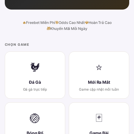
🔥
Freebet Miễn Phí
🎯
Odds Cao Nhất
💎
Hoàn Trả Cao
🎁
Khuyến Mãi Mỗi Ngày
CHỌN GAME
🐓
⭐
Đá Gà
Mới Ra Mắt
Đá gà trực tiếp
Game cập nhật mỗi tuần
🏐
🃏
Bóng Rổ
Game Bài