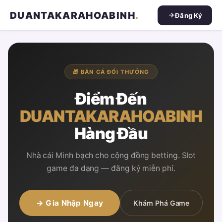
DUANTAKARAHOABINH
.
Đăng Ký
🎁 BẮN CÁ ĐỔI THƯỞNG
Điểm Đến
DUANTAKARAHOABINH
Hàng Đầu
Nhà cái Minh bạch cho cộng đồng betting. Slot
game đa dạng — đăng ký miễn phí.
→ Gia Nhập Ngay
Khám Phá Game