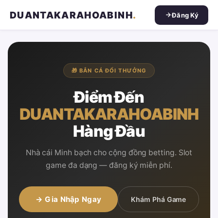
DUANTAKARAHOABINH
.
Đăng Ký
🎁 BẮN CÁ ĐỔI THƯỞNG
Điểm Đến
DUANTAKARAHOABINH
Hàng Đầu
Nhà cái Minh bạch cho cộng đồng betting. Slot
game đa dạng — đăng ký miễn phí.
→ Gia Nhập Ngay
Khám Phá Game