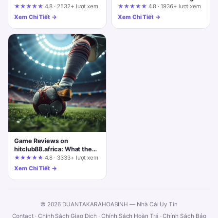
Card Gameplay and Rules
of Poker, Baccarat, and
★★★★★
4.8 · 2532+ lượt xem
★★★★★
4.8 · 1936+ lượt xem
Blackjack
Xem Chi Tiết →
Xem Chi Tiết →
Game Reviews on
hitclub88.africa: What the
Marketing Page Doesn't Tell
★★★★★
4.8 · 3333+ lượt xem
You
Xem Chi Tiết →
© 2026 DUANTAKARAHOABINH — Nhà Cái Uy Tín
Contact
·
Chính Sách Giao Dịch
·
Chính Sách Hoàn Trả
·
Chính Sách Bảo