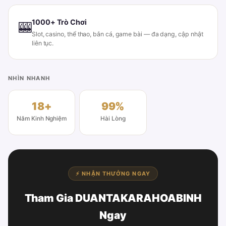
1000+ Trò Chơi
🎰
Slot, casino, thể thao, bắn cá, game bài — đa dạng, cập nhật
liên tục.
NHÌN NHANH
18+
99%
Năm Kinh Nghiệm
Hài Lòng
⚡ NHẬN THƯỞNG NGAY
Tham Gia DUANTAKARAHOABINH
Ngay