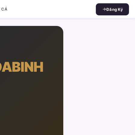
Đăng Ký
 CÁ
ABINH