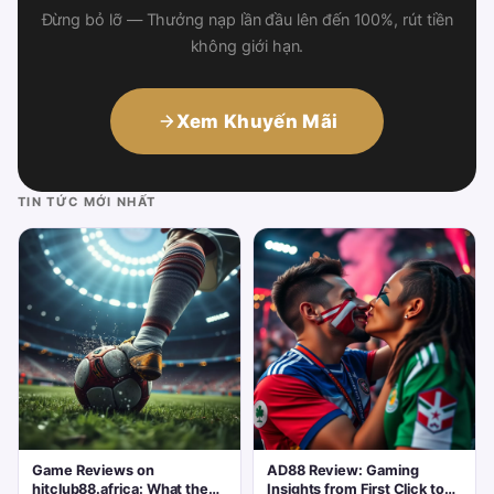
Đừng bỏ lỡ — Thưởng nạp lần đầu lên đến 100%, rút tiền
không giới hạn.
Xem Khuyến Mãi
TIN TỨC MỚI NHẤT
Game Reviews on
AD88 Review: Gaming
hitclub88.africa: What the
Insights from First Click to