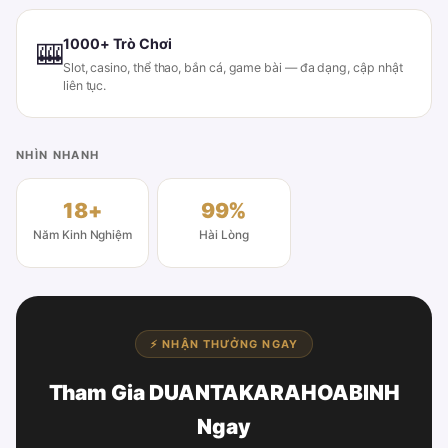
1000+ Trò Chơi
🎰
Slot, casino, thể thao, bắn cá, game bài — đa dạng, cập nhật
liên tục.
NHÌN NHANH
18+
99%
Năm Kinh Nghiệm
Hài Lòng
⚡ NHẬN THƯỞNG NGAY
Tham Gia DUANTAKARAHOABINH
Ngay