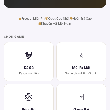
🔥
Freebet Miễn Phí
🎯
Odds Cao Nhất
💎
Hoàn Trả Cao
🎁
Khuyến Mãi Mỗi Ngày
CHỌN GAME
🐓
⭐
Đá Gà
Mới Ra Mắt
Đá gà trực tiếp
Game cập nhật mỗi tuần
🏐
🃏
Bóng Rổ
Game Bài