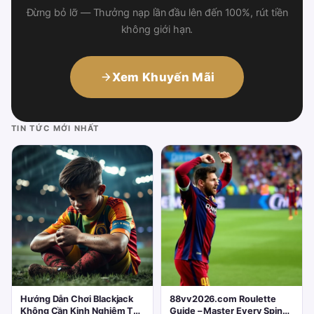
Đừng bỏ lỡ — Thưởng nạp lần đầu lên đến 100%, rút tiền
không giới hạn.
Xem Khuyến Mãi
TIN TỨC MỚI NHẤT
Hướng Dẫn Chơi Blackjack
88vv2026.com Roulette
Không Cần Kinh Nghiệm Tại
Guide – Master Every Spin