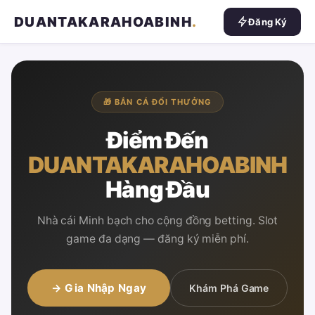
DUANTAKARAHOABINH
.
Đăng Ký
🎁 BẮN CÁ ĐỔI THƯỞNG
Điểm Đến
DUANTAKARAHOABINH
Hàng Đầu
Nhà cái Minh bạch cho cộng đồng betting. Slot
game đa dạng — đăng ký miễn phí.
→ Gia Nhập Ngay
Khám Phá Game