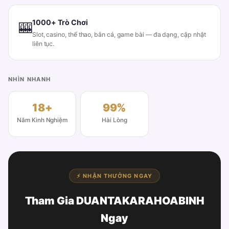
1000+ Trò Chơi
🎰
Slot, casino, thể thao, bắn cá, game bài — đa dạng, cập nhật
liên tục.
NHÌN NHANH
18+
99%
Năm Kinh Nghiệm
Hài Lòng
⚡ NHẬN THƯỞNG NGAY
Tham Gia DUANTAKARAHOABINH
Ngay