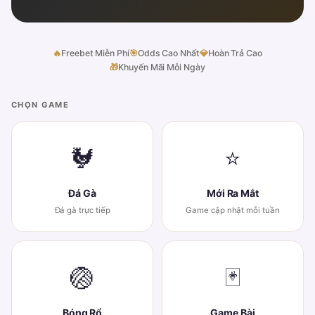
🔥
Freebet Miễn Phí
🎯
Odds Cao Nhất
💎
Hoàn Trả Cao
🎁
Khuyến Mãi Mỗi Ngày
CHỌN GAME
🐓
⭐
Đá Gà
Mới Ra Mắt
Đá gà trực tiếp
Game cập nhật mỗi tuần
🏐
🃏
Bóng Rổ
Game Bài