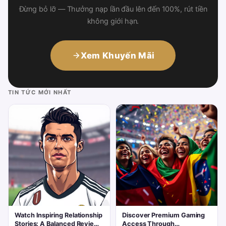
Đừng bỏ lỡ — Thưởng nạp lần đầu lên đến 100%, rút tiền
không giới hạn.
Xem Khuyến Mãi
TIN TỨC MỚI NHẤT
Watch Inspiring Relationship
Discover Premium Gaming
Stories: A Balanced Review
Access Through