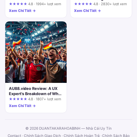
of HEOVL
ml88.vegas: A Balanced
★★★★★
4.8 · 1994+ lượt xem
★★★★★
4.8 · 2830+ lượt xem
Editor's Review
Xem Chi Tiết →
Xem Chi Tiết →
AU88.video Review: A UX
Expert's Breakdown of Who
This Platform Actually
★★★★★
4.8 · 1807+ lượt xem
Serves
Xem Chi Tiết →
© 2026 DUANTAKARAHOABINH — Nhà Cái Uy Tín
Contact
·
Chính Sách Giao Dịch
·
Chính Sách Hoàn Trả
·
Chính Sách Bảo