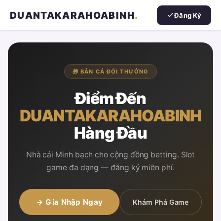
DUANTAKARAHOABINH
.
Đăng Ký
🎁 BẮN CÁ ĐỔI THƯỞNG
Điểm Đến
DUANTAKARAHOABINH
Hàng Đầu
Nhà cái Minh bạch cho cộng đồng betting. Slot
game đa dạng — đăng ký miễn phí.
→ Gia Nhập Ngay
Khám Phá Game