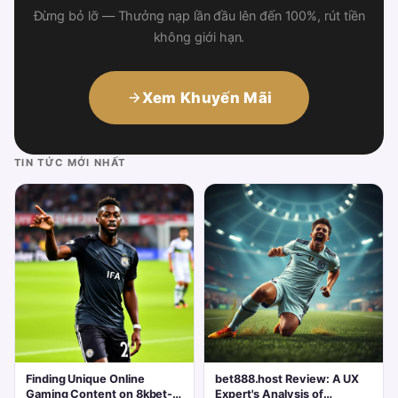
Đừng bỏ lỡ — Thưởng nạp lần đầu lên đến 100%, rút tiền
không giới hạn.
Xem Khuyến Mãi
TIN TỨC MỚI NHẤT
Finding Unique Online
bet888.host Review: A UX
Gaming Content on 8kbet-
Expert's Analysis of