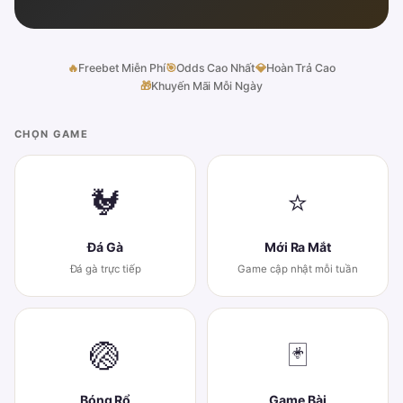
🔥
Freebet Miễn Phí
🎯
Odds Cao Nhất
💎
Hoàn Trả Cao
🎁
Khuyến Mãi Mỗi Ngày
CHỌN GAME
🐓
⭐
Đá Gà
Mới Ra Mắt
Đá gà trực tiếp
Game cập nhật mỗi tuần
🏐
🃏
Bóng Rổ
Game Bài