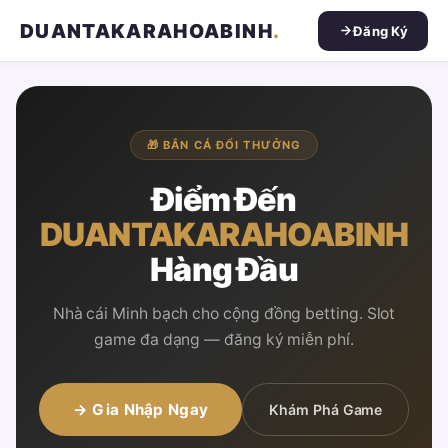
DUANTAKARAHOABINH
.
Đăng Ký
🎁 BẮN CÁ ĐỔI THƯỞNG
Điểm Đến
DUANTAKARAHOABINH
Hàng Đầu
Nhà cái Minh bạch cho cộng đồng betting. Slot
game đa dạng — đăng ký miễn phí.
→ Gia Nhập Ngay
Khám Phá Game