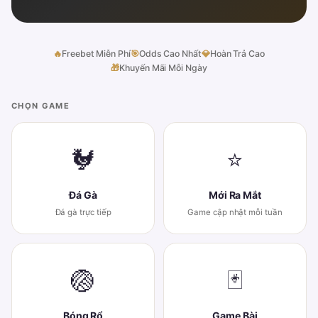
🔥
Freebet Miễn Phí
🎯
Odds Cao Nhất
💎
Hoàn Trả Cao
🎁
Khuyến Mãi Mỗi Ngày
CHỌN GAME
🐓
⭐
Đá Gà
Mới Ra Mắt
Đá gà trực tiếp
Game cập nhật mỗi tuần
🏐
🃏
Bóng Rổ
Game Bài