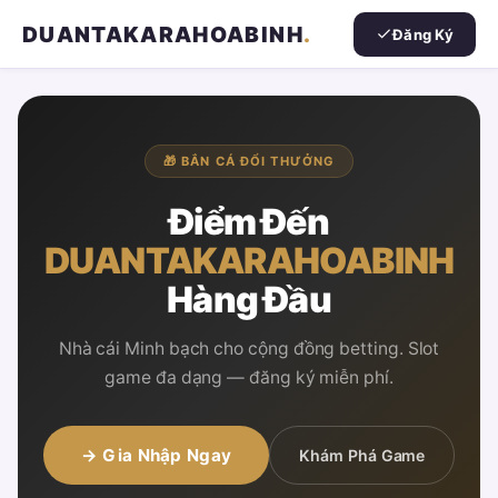
DUANTAKARAHOABINH
.
Đăng Ký
🎁 BẮN CÁ ĐỔI THƯỞNG
Điểm Đến
DUANTAKARAHOABINH
Hàng Đầu
Nhà cái Minh bạch cho cộng đồng betting. Slot
game đa dạng — đăng ký miễn phí.
→ Gia Nhập Ngay
Khám Phá Game