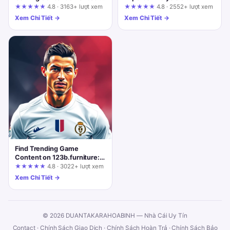
Co.com: A Risk-
Trending Game Content,
★★★★★
4.8 · 3163+ lượt xem
★★★★★
4.8 · 2552+ lượt xem
Management Review
Transparency, and Friction
Xem Chi Tiết →
Xem Chi Tiết →
Points
Find Trending Game
Content on 123b.furniture:
A UX Review of What You
★★★★★
4.8 · 3022+ lượt xem
Can Actually Verify
Xem Chi Tiết →
© 2026 DUANTAKARAHOABINH — Nhà Cái Uy Tín
Contact
·
Chính Sách Giao Dịch
·
Chính Sách Hoàn Trả
·
Chính Sách Bảo