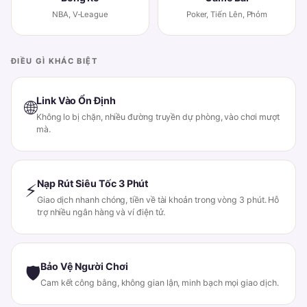
NBA, V-League
Poker, Tiến Lên, Phỏm
ĐIỀU GÌ KHÁC BIỆT
Link Vào Ổn Định
🌐
Không lo bị chặn, nhiều đường truyền dự phòng, vào chơi mượt
mà.
Nạp Rút Siêu Tốc 3 Phút
⚡
Giao dịch nhanh chóng, tiền về tài khoản trong vòng 3 phút. Hỗ
trợ nhiều ngân hàng và ví điện tử.
Bảo Vệ Người Chơi
🛡
Cam kết công bằng, không gian lận, minh bạch mọi giao dịch.