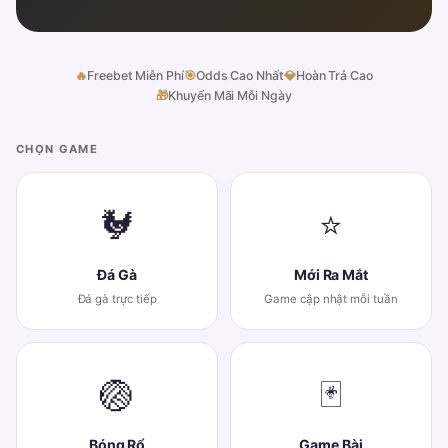
🔥
Freebet Miễn Phí
🎯
Odds Cao Nhất
💎
Hoàn Trả Cao
🎁
Khuyến Mãi Mỗi Ngày
CHỌN GAME
🐓
⭐
Đá Gà
Mới Ra Mắt
Đá gà trực tiếp
Game cập nhật mỗi tuần
🏐
🃏
Bóng Rổ
Game Bài