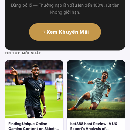
Đừng bỏ lỡ — Thưởng nạp lần đầu lên đến 100%, rút tiền
không giới hạn.
Xem Khuyến Mãi
TIN TỨC MỚI NHẤT
Finding Unique Online
bet888.host Review: A UX
Gaming Content on 8kbet-
Expert's Analysis of