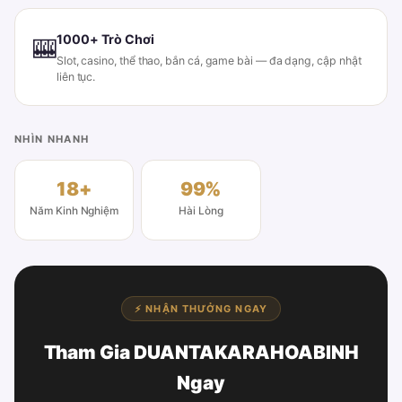
1000+ Trò Chơi
🎰
Slot, casino, thể thao, bắn cá, game bài — đa dạng, cập nhật
liên tục.
NHÌN NHANH
18+
99%
Năm Kinh Nghiệm
Hài Lòng
⚡ NHẬN THƯỞNG NGAY
Tham Gia DUANTAKARAHOABINH
Ngay