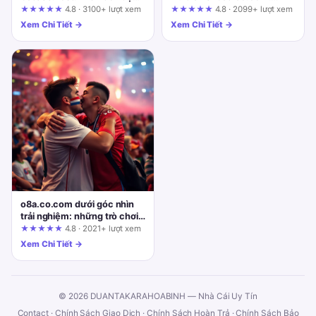
khó, nhịp chơi và rủi ro thực
Đánh giá độ khó, nhịp chơi
★★★★★
4.8 · 3100+ lượt xem
★★★★★
4.8 · 2099+ lượt xem
tế
và rủi ro từ góc nhìn quản lý
Xem Chi Tiết →
Xem Chi Tiết →
vốn
o8a.co.com dưới góc nhìn
trải nghiệm: những trò chơi
đáng thử và điều cần tự
★★★★★
4.8 · 2021+ lượt xem
kiểm chứng
Xem Chi Tiết →
© 2026 DUANTAKARAHOABINH — Nhà Cái Uy Tín
Contact
·
Chính Sách Giao Dịch
·
Chính Sách Hoàn Trả
·
Chính Sách Bảo