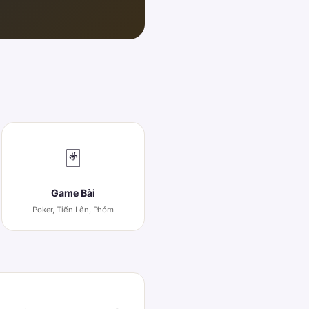
🃏
Game Bài
Poker, Tiến Lên, Phỏm