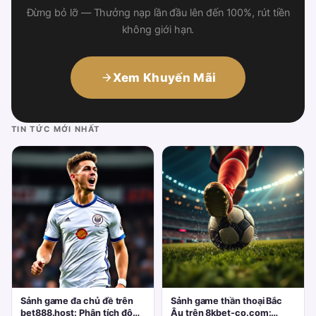
Đừng bỏ lỡ — Thưởng nạp lần đầu lên đến 100%, rút tiền
không giới hạn.
Xem Khuyến Mãi
TIN TỨC MỚI NHẤT
Sảnh game đa chủ đề trên
Sảnh game thần thoại Bắc
bet888.host: Phân tích độ
Âu trên 8kbet-co.com: