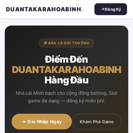
DUANTAKARAHOABINH
.
Đăng Ký
🎁 BẮN CÁ ĐỔI THƯỞNG
Điểm Đến
DUANTAKARAHOABINH
Hàng Đầu
Nhà cái Minh bạch cho cộng đồng betting. Slot
game đa dạng — đăng ký miễn phí.
→ Gia Nhập Ngay
Khám Phá Game