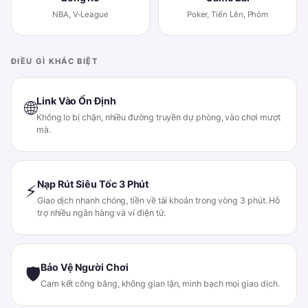
NBA, V-League
Poker, Tiến Lên, Phỏm
ĐIỀU GÌ KHÁC BIỆT
Link Vào Ổn Định
🌐
Không lo bị chặn, nhiều đường truyền dự phòng, vào chơi mượt
mà.
Nạp Rút Siêu Tốc 3 Phút
⚡
Giao dịch nhanh chóng, tiền về tài khoản trong vòng 3 phút. Hỗ
trợ nhiều ngân hàng và ví điện tử.
Bảo Vệ Người Chơi
🛡
Cam kết công bằng, không gian lận, minh bạch mọi giao dịch.