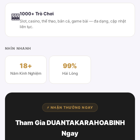
1000+ Trò Chơi
🎰
Slot, casino, thể thao, bắn cá, game bài — đa dạng, cập nhật
liên tục.
NHÌN NHANH
18+
99%
Năm Kinh Nghiệm
Hài Lòng
⚡ NHẬN THƯỞNG NGAY
Tham Gia DUANTAKARAHOABINH
Ngay