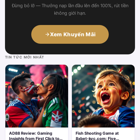
Đừng bỏ lỡ — Thưởng nạp lần đầu lên đến 100%, rút tiền
không giới hạn.
Xem Khuyến Mãi
TIN TỨC MỚI NHẤT
AD88 Review: Gaming
Fish Shooting Game at
Insights from First Click to
8xbet-kyc.com: Five