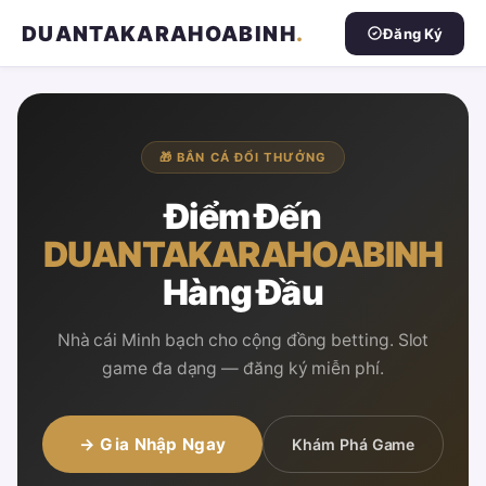
DUANTAKARAHOABINH
.
Đăng Ký
🎁 BẮN CÁ ĐỔI THƯỞNG
Điểm Đến
DUANTAKARAHOABINH
Hàng Đầu
Nhà cái Minh bạch cho cộng đồng betting. Slot
game đa dạng — đăng ký miễn phí.
→ Gia Nhập Ngay
Khám Phá Game