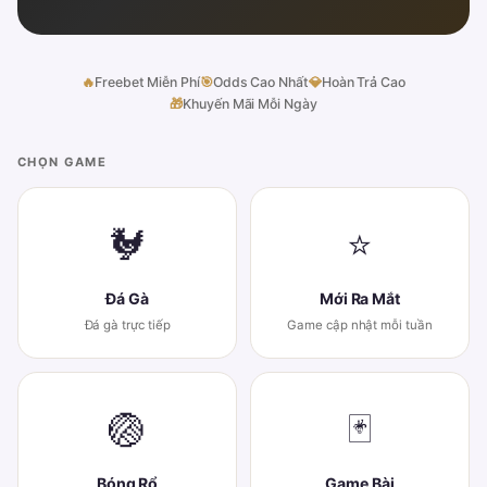
🔥
Freebet Miễn Phí
🎯
Odds Cao Nhất
💎
Hoàn Trả Cao
🎁
Khuyến Mãi Mỗi Ngày
CHỌN GAME
🐓
⭐
Đá Gà
Mới Ra Mắt
Đá gà trực tiếp
Game cập nhật mỗi tuần
🏐
🃏
Bóng Rổ
Game Bài