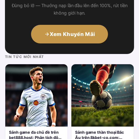
Đừng bỏ lỡ — Thưởng nạp lần đầu lên đến 100%, rút tiền
không giới hạn.
Xem Khuyến Mãi
TIN TỨC MỚI NHẤT
Sảnh game đa chủ đề trên
Sảnh game thần thoại Bắc
bet888.host: Phân tích độ
Âu trên 8kbet-co.com: