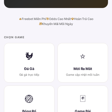
🔥
Freebet Miễn Phí
🎯
Odds Cao Nhất
💎
Hoàn Trả Cao
🎁
Khuyến Mãi Mỗi Ngày
CHỌN GAME
🐓
⭐
Đá Gà
Mới Ra Mắt
Đá gà trực tiếp
Game cập nhật mỗi tuần
🏐
🃏
Bóng Rổ
Game Bài