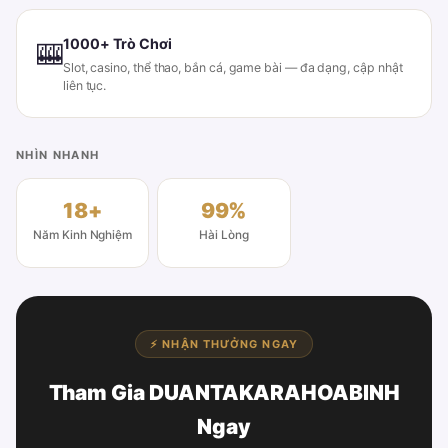
1000+ Trò Chơi
🎰
Slot, casino, thể thao, bắn cá, game bài — đa dạng, cập nhật
liên tục.
NHÌN NHANH
18+
99%
Năm Kinh Nghiệm
Hài Lòng
⚡ NHẬN THƯỞNG NGAY
Tham Gia DUANTAKARAHOABINH
Ngay