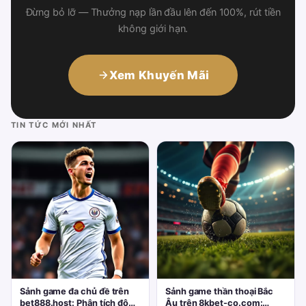
Đừng bỏ lỡ — Thưởng nạp lần đầu lên đến 100%, rút tiền
không giới hạn.
Xem Khuyến Mãi
TIN TỨC MỚI NHẤT
Sảnh game đa chủ đề trên
Sảnh game thần thoại Bắc
bet888.host: Phân tích độ
Âu trên 8kbet-co.com: