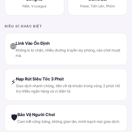
NBA, V-League
Poker, Tiến Lên, Phỏm
ĐIỀU GÌ KHÁC BIỆT
Link Vào Ổn Định
🌐
Không lo bị chặn, nhiều đường truyền dự phòng, vào chơi mượt
mà.
Nạp Rút Siêu Tốc 3 Phút
⚡
Giao dịch nhanh chóng, tiền về tài khoản trong vòng 3 phút. Hỗ
trợ nhiều ngân hàng và ví điện tử.
Bảo Vệ Người Chơi
🛡
Cam kết công bằng, không gian lận, minh bạch mọi giao dịch.