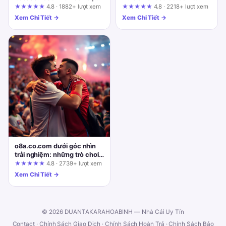
khó, nhịp chơi và rủi ro thực
Đánh giá độ khó, nhịp chơi
★★★★★
4.8 · 1882+ lượt xem
★★★★★
4.8 · 2218+ lượt xem
tế
và rủi ro từ góc nhìn quản lý
Xem Chi Tiết →
Xem Chi Tiết →
vốn
o8a.co.com dưới góc nhìn
trải nghiệm: những trò chơi
đáng thử và điều cần tự
★★★★★
4.8 · 2739+ lượt xem
kiểm chứng
Xem Chi Tiết →
© 2026 DUANTAKARAHOABINH — Nhà Cái Uy Tín
Contact
·
Chính Sách Giao Dịch
·
Chính Sách Hoàn Trả
·
Chính Sách Bảo