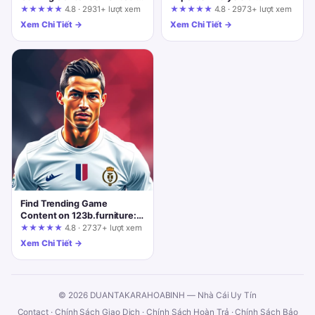
Co.com: A Risk-
Trending Game Content,
★★★★★
4.8 · 2931+ lượt xem
★★★★★
4.8 · 2973+ lượt xem
Management Review
Transparency, and Friction
Xem Chi Tiết →
Xem Chi Tiết →
Points
Find Trending Game
Content on 123b.furniture:
A UX Review of What You
★★★★★
4.8 · 2737+ lượt xem
Can Actually Verify
Xem Chi Tiết →
© 2026 DUANTAKARAHOABINH — Nhà Cái Uy Tín
Contact
·
Chính Sách Giao Dịch
·
Chính Sách Hoàn Trả
·
Chính Sách Bảo