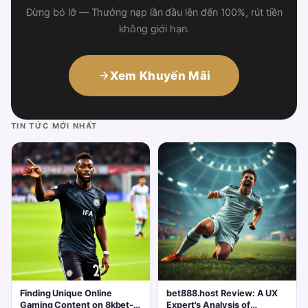
Đừng bỏ lỡ — Thưởng nạp lần đầu lên đến 100%, rút tiền
không giới hạn.
Xem Khuyến Mãi
TIN TỨC MỚI NHẤT
Finding Unique Online
bet888.host Review: A UX
Gaming Content on 8kbet-
Expert's Analysis of