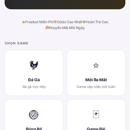
🔥
Freebet Miễn Phí
🎯
Odds Cao Nhất
💎
Hoàn Trả Cao
🎁
Khuyến Mãi Mỗi Ngày
CHỌN GAME
🐓
⭐
Đá Gà
Mới Ra Mắt
Đá gà trực tiếp
Game cập nhật mỗi tuần
🏐
🃏
Bóng Rổ
Game Bài