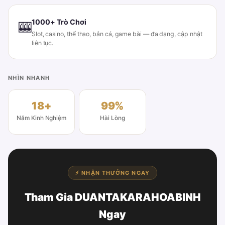
1000+ Trò Chơi
🎰
Slot, casino, thể thao, bắn cá, game bài — đa dạng, cập nhật
liên tục.
NHÌN NHANH
18+
99%
Năm Kinh Nghiệm
Hài Lòng
⚡ NHẬN THƯỞNG NGAY
Tham Gia DUANTAKARAHOABINH
Ngay