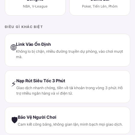
NBA, V-League
Poker, Tiến Lên, Phỏm
ĐIỀU GÌ KHÁC BIỆT
Link Vào Ổn Định
🌐
Không lo bị chặn, nhiều đường truyền dự phòng, vào chơi mượt
mà.
Nạp Rút Siêu Tốc 3 Phút
⚡
Giao dịch nhanh chóng, tiền về tài khoản trong vòng 3 phút. Hỗ
trợ nhiều ngân hàng và ví điện tử.
Bảo Vệ Người Chơi
🛡
Cam kết công bằng, không gian lận, minh bạch mọi giao dịch.