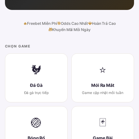
🔥
Freebet Miễn Phí
🎯
Odds Cao Nhất
💎
Hoàn Trả Cao
🎁
Khuyến Mãi Mỗi Ngày
CHỌN GAME
🐓
⭐
Đá Gà
Mới Ra Mắt
Đá gà trực tiếp
Game cập nhật mỗi tuần
🏐
🃏
Bóng Rổ
Game Bài