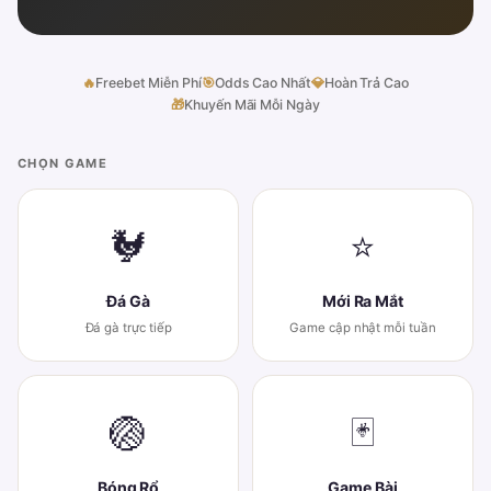
🔥
Freebet Miễn Phí
🎯
Odds Cao Nhất
💎
Hoàn Trả Cao
🎁
Khuyến Mãi Mỗi Ngày
CHỌN GAME
🐓
⭐
Đá Gà
Mới Ra Mắt
Đá gà trực tiếp
Game cập nhật mỗi tuần
🏐
🃏
Bóng Rổ
Game Bài