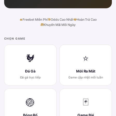
🔥
Freebet Miễn Phí
🎯
Odds Cao Nhất
💎
Hoàn Trả Cao
🎁
Khuyến Mãi Mỗi Ngày
CHỌN GAME
🐓
⭐
Đá Gà
Mới Ra Mắt
Đá gà trực tiếp
Game cập nhật mỗi tuần
🏐
🃏
Bóng Rổ
Game Bài