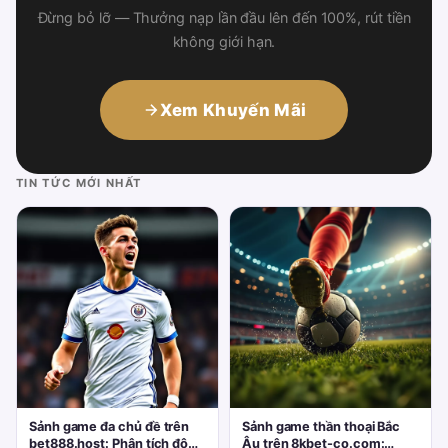
Đừng bỏ lỡ — Thưởng nạp lần đầu lên đến 100%, rút tiền
không giới hạn.
Xem Khuyến Mãi
TIN TỨC MỚI NHẤT
Sảnh game đa chủ đề trên
Sảnh game thần thoại Bắc
bet888.host: Phân tích độ
Âu trên 8kbet-co.com: