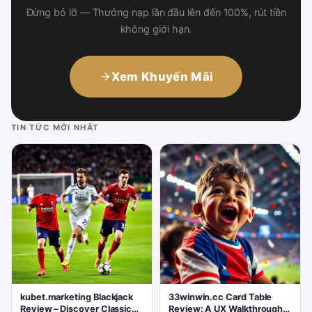
Đừng bỏ lỡ — Thưởng nạp lần đầu lên đến 100%, rút tiền
không giới hạn.
Xem Khuyến Mãi
TIN TỨC MỚI NHẤT
kubet.marketing Blackjack
33winwin.cc Card Table
Review – Discover Classic
Review: A UX Walkthrough