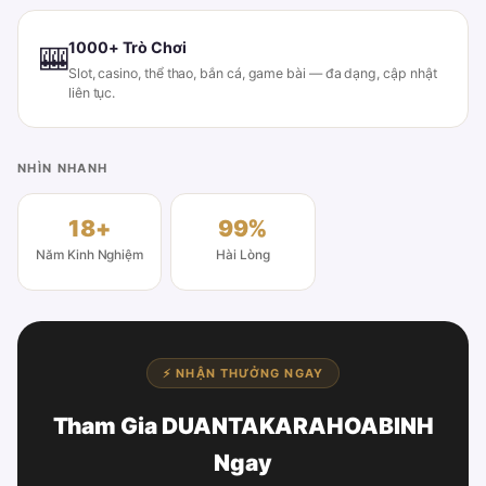
1000+ Trò Chơi
🎰
Slot, casino, thể thao, bắn cá, game bài — đa dạng, cập nhật
liên tục.
NHÌN NHANH
18+
99%
Năm Kinh Nghiệm
Hài Lòng
⚡ NHẬN THƯỞNG NGAY
Tham Gia DUANTAKARAHOABINH
Ngay