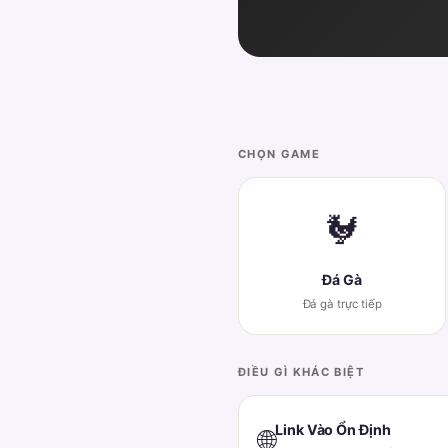
CHỌN GAME
🐓
Đá Gà
Đá gà trực tiếp
ĐIỀU GÌ KHÁC BIỆT
Link Vào Ổn Định
🌐