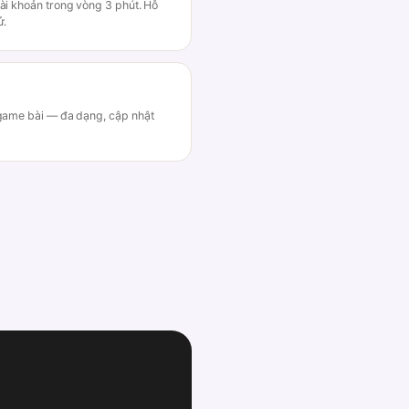
tài khoản trong vòng 3 phút. Hỗ
ử.
, game bài — đa dạng, cập nhật