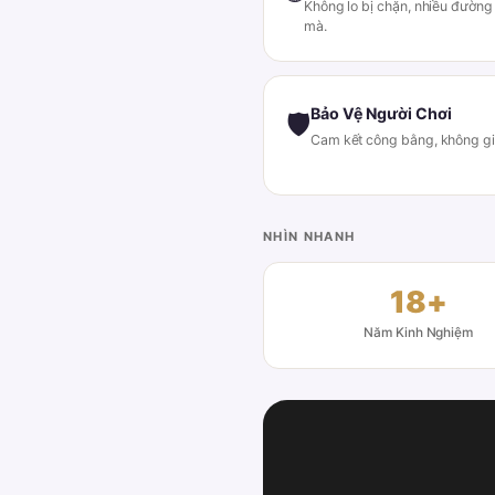
Không lo bị chặn, nhiều đường
mà.
Bảo Vệ Người Chơi
🛡
Cam kết công bằng, không gia
NHÌN NHANH
18+
Năm Kinh Nghiệm