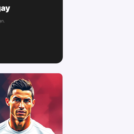
gay
ạn.