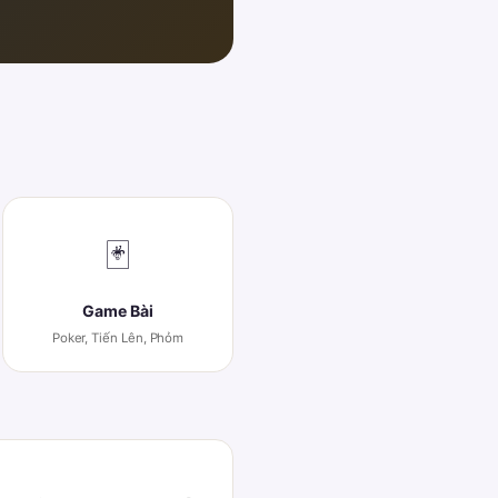
🃏
Game Bài
Poker, Tiến Lên, Phỏm