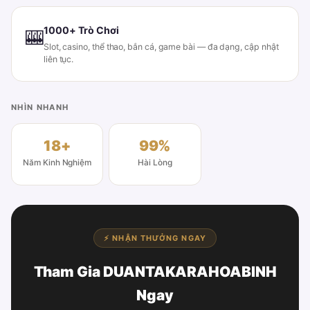
1000+ Trò Chơi
🎰
Slot, casino, thể thao, bắn cá, game bài — đa dạng, cập nhật
liên tục.
NHÌN NHANH
18+
99%
Năm Kinh Nghiệm
Hài Lòng
⚡ NHẬN THƯỞNG NGAY
Tham Gia DUANTAKARAHOABINH
Ngay