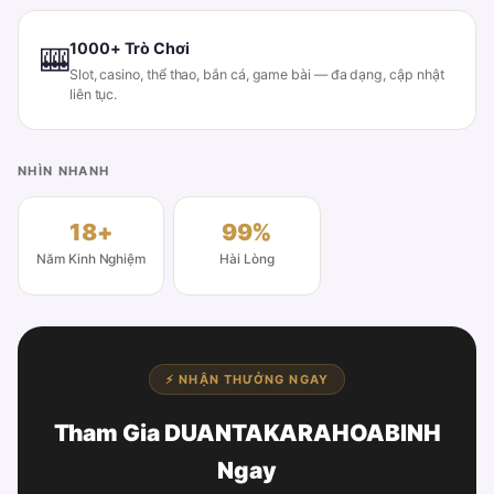
1000+ Trò Chơi
🎰
Slot, casino, thể thao, bắn cá, game bài — đa dạng, cập nhật
liên tục.
NHÌN NHANH
18+
99%
Năm Kinh Nghiệm
Hài Lòng
⚡ NHẬN THƯỞNG NGAY
Tham Gia DUANTAKARAHOABINH
Ngay