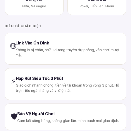
NBA, V-League
Poker, Tiến Lên, Phỏm
ĐIỀU GÌ KHÁC BIỆT
Link Vào Ổn Định
🌐
Không lo bị chặn, nhiều đường truyền dự phòng, vào chơi mượt
mà.
Nạp Rút Siêu Tốc 3 Phút
⚡
Giao dịch nhanh chóng, tiền về tài khoản trong vòng 3 phút. Hỗ
trợ nhiều ngân hàng và ví điện tử.
Bảo Vệ Người Chơi
🛡
Cam kết công bằng, không gian lận, minh bạch mọi giao dịch.