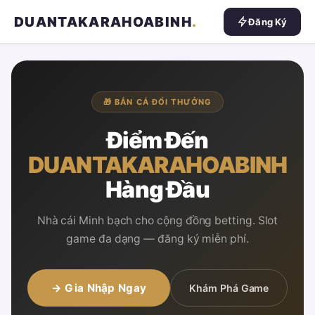
DUANTAKARAHOABINH
.
Đăng Ký
🎁 BẮN CÁ ĐỔI THƯỞNG
Điểm Đến
DUANTAKARAHOABINH
Hàng Đầu
Nhà cái Minh bạch cho cộng đồng betting. Slot
game đa dạng — đăng ký miễn phí.
→ Gia Nhập Ngay
Khám Phá Game