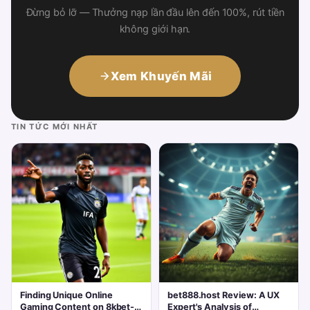
Đừng bỏ lỡ — Thưởng nạp lần đầu lên đến 100%, rút tiền
không giới hạn.
Xem Khuyến Mãi
TIN TỨC MỚI NHẤT
Finding Unique Online
bet888.host Review: A UX
Gaming Content on 8kbet-
Expert's Analysis of