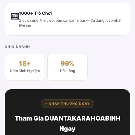
1000+ Trò Chơi
🎰
Slot, casino, thể thao, bắn cá, game bài — đa dạng, cập nhật
liên tục.
NHÌN NHANH
18+
99%
Năm Kinh Nghiệm
Hài Lòng
⚡ NHẬN THƯỞNG NGAY
Tham Gia DUANTAKARAHOABINH
Ngay