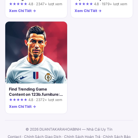
Co.com: A Risk-
Trending Game Content,
★★★★★
4.8 · 2347+ lượt xem
★★★★★
4.8 · 1979+ lượt xem
Management Review
Transparency, and Friction
Xem Chi Tiết →
Xem Chi Tiết →
Points
Find Trending Game
Content on 123b.furniture:
A UX Review of What You
★★★★★
4.8 · 2372+ lượt xem
Can Actually Verify
Xem Chi Tiết →
© 2026 DUANTAKARAHOABINH — Nhà Cái Uy Tín
Contact
·
Chính Sách Giao Dịch
·
Chính Sách Hoàn Trả
·
Chính Sách Bảo