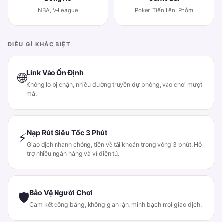
NBA, V-League
Poker, Tiến Lên, Phỏm
ĐIỀU GÌ KHÁC BIỆT
Link Vào Ổn Định
🌐
Không lo bị chặn, nhiều đường truyền dự phòng, vào chơi mượt
mà.
Nạp Rút Siêu Tốc 3 Phút
⚡
Giao dịch nhanh chóng, tiền về tài khoản trong vòng 3 phút. Hỗ
trợ nhiều ngân hàng và ví điện tử.
Bảo Vệ Người Chơi
🛡
Cam kết công bằng, không gian lận, minh bạch mọi giao dịch.