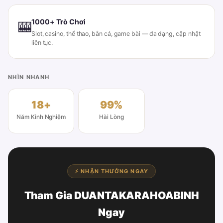
1000+ Trò Chơi
🎰
Slot, casino, thể thao, bắn cá, game bài — đa dạng, cập nhật
liên tục.
NHÌN NHANH
18+
99%
Năm Kinh Nghiệm
Hài Lòng
⚡ NHẬN THƯỞNG NGAY
Tham Gia DUANTAKARAHOABINH
Ngay