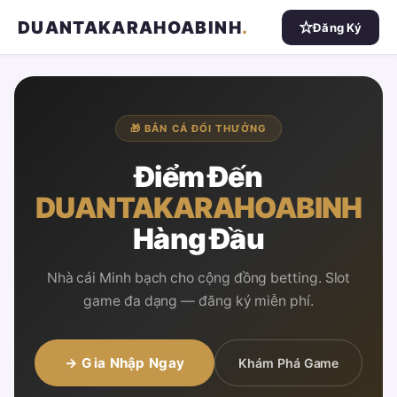
DUANTAKARAHOABINH
.
Đăng Ký
🎁 BẮN CÁ ĐỔI THƯỞNG
Điểm Đến
DUANTAKARAHOABINH
Hàng Đầu
Nhà cái Minh bạch cho cộng đồng betting. Slot
game đa dạng — đăng ký miễn phí.
→ Gia Nhập Ngay
Khám Phá Game