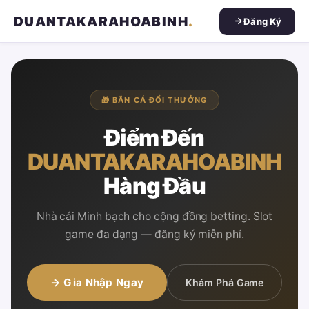
DUANTAKARAHOABINH
.
Đăng Ký
🎁 BẮN CÁ ĐỔI THƯỞNG
Điểm Đến
DUANTAKARAHOABINH
Hàng Đầu
Nhà cái Minh bạch cho cộng đồng betting. Slot
game đa dạng — đăng ký miễn phí.
→ Gia Nhập Ngay
Khám Phá Game