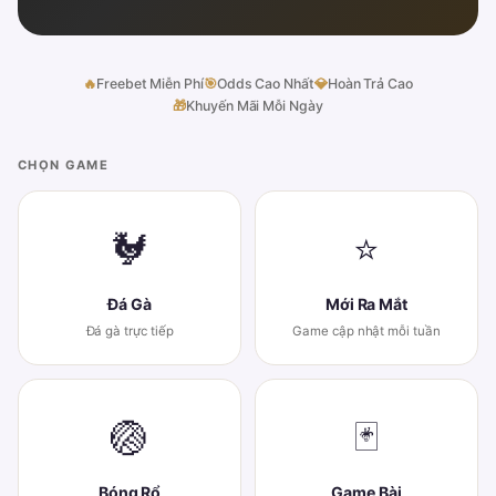
🔥
Freebet Miễn Phí
🎯
Odds Cao Nhất
💎
Hoàn Trả Cao
🎁
Khuyến Mãi Mỗi Ngày
CHỌN GAME
🐓
⭐
Đá Gà
Mới Ra Mắt
Đá gà trực tiếp
Game cập nhật mỗi tuần
🏐
🃏
Bóng Rổ
Game Bài