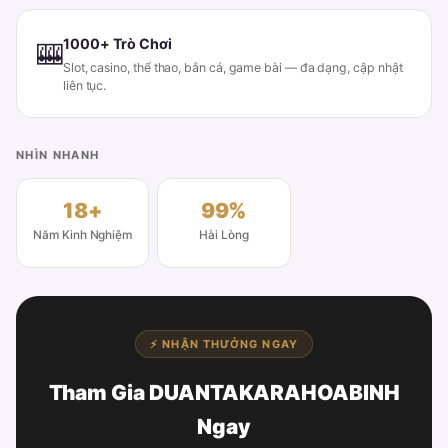
1000+ Trò Chơi
🎰
Slot, casino, thể thao, bắn cá, game bài — đa dạng, cập nhật
liên tục.
NHÌN NHANH
18+
99%
Năm Kinh Nghiệm
Hài Lòng
⚡ NHẬN THƯỞNG NGAY
Tham Gia DUANTAKARAHOABINH
Ngay