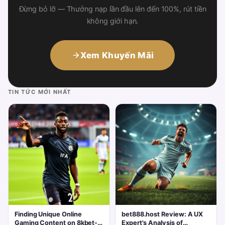
Đừng bỏ lỡ — Thưởng nạp lần đầu lên đến 100%, rút tiền
không giới hạn.
Xem Khuyến Mãi
TIN TỨC MỚI NHẤT
Finding Unique Online
bet888.host Review: A UX
Gaming Content on 8kbet-
Expert's Analysis of