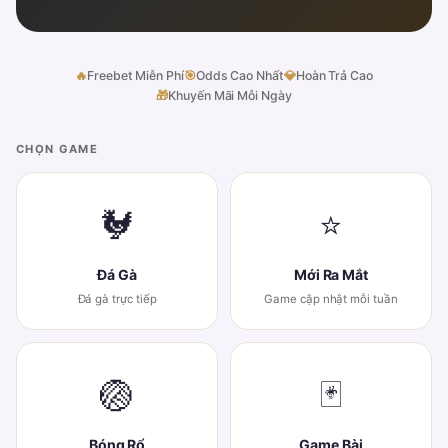
🔥
Freebet Miễn Phí
🎯
Odds Cao Nhất
💎
Hoàn Trả Cao
🎁
Khuyến Mãi Mỗi Ngày
CHỌN GAME
🐓
⭐
Đá Gà
Mới Ra Mắt
Đá gà trực tiếp
Game cập nhật mỗi tuần
🏐
🃏
Bóng Rổ
Game Bài