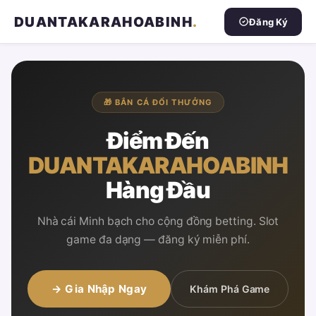
DUANTAKARAHOABINH
.
Đăng Ký
🎁 BẮN CÁ ĐỔI THƯỞNG
Điểm Đến
DUANTAKARAHOABINH
Hàng Đầu
Nhà cái Minh bạch cho cộng đồng betting. Slot
game đa dạng — đăng ký miễn phí.
→ Gia Nhập Ngay
Khám Phá Game