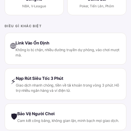
NBA, V-League
Poker, Tiến Lên, Phỏm
ĐIỀU GÌ KHÁC BIỆT
Link Vào Ổn Định
🌐
Không lo bị chặn, nhiều đường truyền dự phòng, vào chơi mượt
mà.
Nạp Rút Siêu Tốc 3 Phút
⚡
Giao dịch nhanh chóng, tiền về tài khoản trong vòng 3 phút. Hỗ
trợ nhiều ngân hàng và ví điện tử.
Bảo Vệ Người Chơi
🛡
Cam kết công bằng, không gian lận, minh bạch mọi giao dịch.