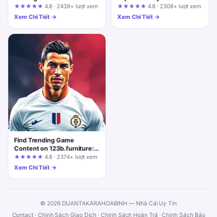
Co.com: A Risk-
Trending Game Content,
★★★★★
4.8 · 2439+ lượt xem
★★★★★
4.8 · 2308+ lượt xem
Management Review
Transparency, and Friction
Xem Chi Tiết →
Xem Chi Tiết →
Points
Find Trending Game
Content on 123b.furniture:
A UX Review of What You
★★★★★
4.8 · 2374+ lượt xem
Can Actually Verify
Xem Chi Tiết →
© 2026 DUANTAKARAHOABINH — Nhà Cái Uy Tín
Contact
·
Chính Sách Giao Dịch
·
Chính Sách Hoàn Trả
·
Chính Sách Bảo